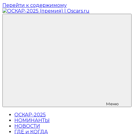
Перейти к содержимому
ОСКАР-2025
Главный
(премия)
русский
|
фан-
Oscars.ru
сайт
кинопремии
ОСКАР-2026,
где
публикуются
новости,
номинанты,
лучшие
фильмы,
фото
с
ковровой
Меню
дорожки
и
ОСКАР-2025
прямая
НОМИНАНТЫ
трансляция
НОВОСТИ
на
ГДЕ и КОГДА