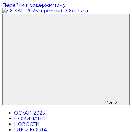
Перейти к содержимому
ОСКАР-2025
Главный
(премия)
русский
|
фан-
Oscars.ru
сайт
кинопремии
ОСКАР-2026,
где
публикуются
новости,
номинанты,
лучшие
фильмы,
фото
с
ковровой
Меню
дорожки
и
ОСКАР-2025
прямая
НОМИНАНТЫ
трансляция
НОВОСТИ
на
ГДЕ и КОГДА